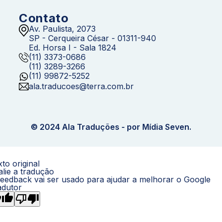
Contato
Av. Paulista, 2073
SP - Cerqueira César - 01311-940
Ed. Horsa I - Sala 1824
(11) 3373-0686
(11) 3289-3266
(11) 99872-5252
ala.traducoes@terra.com.br
© 2024 Ala Traduções - por Mídia Seven.
to original
alie a tradução
feedback vai ser usado para ajudar a melhorar o Google
adutor